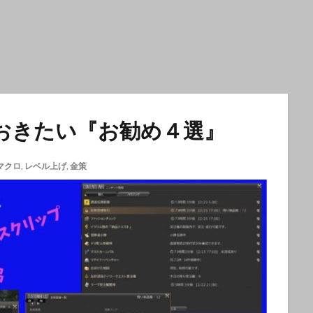
しておきたい『お勧め４選』
マクロ
,
レベル上げ
,
金策