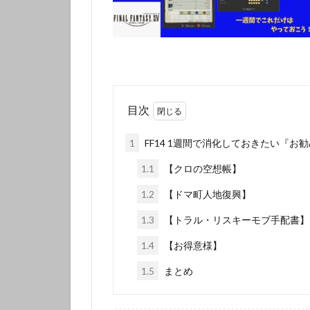
目次
1
FF14 1週間で消化しておきたい『お
1.1
【クロの空想帳】
1.2
【ドマ町人地復興】
1.3
【トラル・リスキーモブ手配書】
1.4
【お得意様】
1.5
まとめ