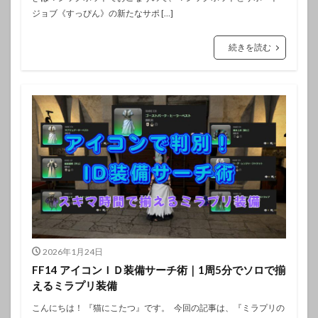
ジョブ《すっぴん》の新たなサポ […]
続きを読む
2026年1月24日
FF14 アイコンＩＤ装備サーチ術｜1周5分でソロで揃
えるミラプリ装備
こんにちは！ 『猫にこたつ』です。 今回の記事は、『ミラプリの