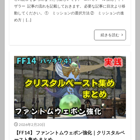
ザラー 記事の流れを記載しておきます。 必要な記事に目次より移
動してください。 ① ミッションの選択方法 ② ミッションの進
め方｜ […]
続きを読む
2026年2月20日
【FF14】 ファンントムウェポン強化｜クリスタルペ
ースト集め まとめ