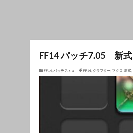
FF14 パッチ7.05
FF14
,
パッチ 7.ｘｘ
FF14
,
クラフター
,
マクロ
,
新式
,