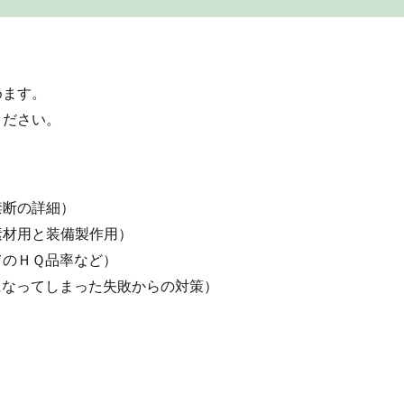
めます。
ください。
禁断の詳細）
素材用と装備製作用）
てのＨＱ品率など）
になってしまった失敗からの対策）