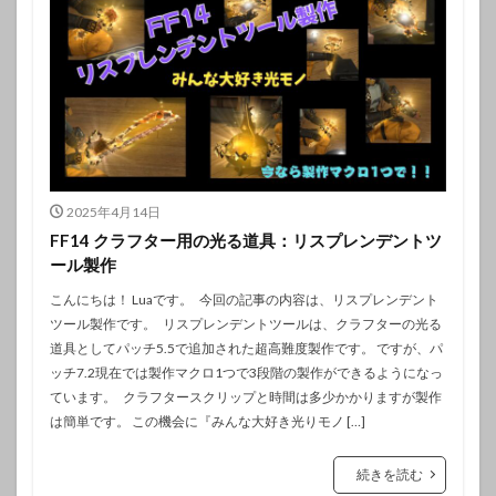
2025年4月14日
FF14 クラフター用の光る道具：リスプレンデントツ
ール製作
こんにちは！ Luaです。 今回の記事の内容は、リスプレンデント
ツール製作です。 リスプレンデントツールは、クラフターの光る
道具としてパッチ5.5で追加された超高難度製作です。 ですが、パ
ッチ7.2現在では製作マクロ1つで3段階の製作ができるようになっ
ています。 クラフタースクリップと時間は多少かかりますが製作
は簡単です。 この機会に『みんな大好き光りモノ […]
続きを読む